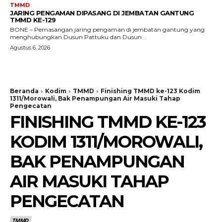
TMMD
JARING PENGAMAN DIPASANG DI JEMBATAN GANTUNG
TMMD KE-129
BONE – Pemasangan jaring pengaman di jembatan gantung yang
menghubungkan Dusun Pattuku dan Dusun...
Agustus 6, 2026