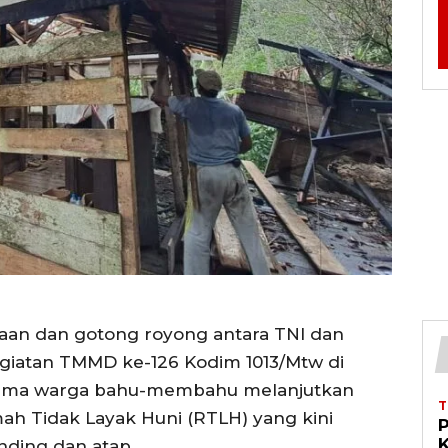
an dan gotong royong antara TNI dan
egiatan TMMD ke-126 Kodim 1013/Mtw di
rsama warga bahu-membahu melanjutkan
mah Tidak Layak Huni (RTLH) yang kini
K
ding dan atap.