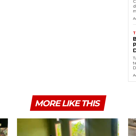
C
d
m
A
T
t
D
A
MORE LIKE THIS