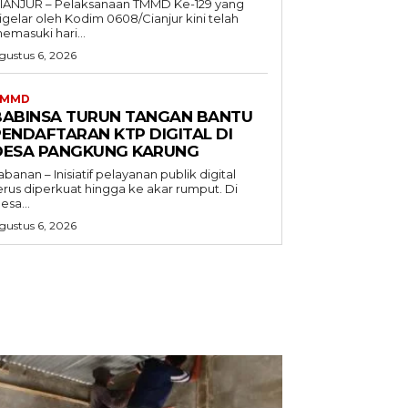
IANJUR – Pelaksanaan TMMD Ke-129 yang
igelar oleh Kodim 0608/Cianjur kini telah
emasuki hari...
gustus 6, 2026
TMMD
BABINSA TURUN TANGAN BANTU
PENDAFTARAN KTP DIGITAL DI
DESA PANGKUNG KARUNG
abanan – Inisiatif pelayanan publik digital
erus diperkuat hingga ke akar rumput. Di
esa...
gustus 6, 2026