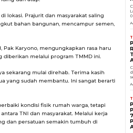
C
L
 lokasi. Prajurit dan masyarakat saling
0
ngkut bahan bangunan, mencampur semen,
A
H, Pak Karyono, mengungkapkan rasa haru
R
g diberikan melalui program TMMD ini.
C
a sekarang mulai direhab. Terima kasih
d
s
a yang sudah membantu. Ini sangat berarti
A
aiki kondisi fisik rumah warga, tetapi
ntara TNI dan masyarakat. Melalui kerja
7
yong dan persatuan semakin tumbuh di