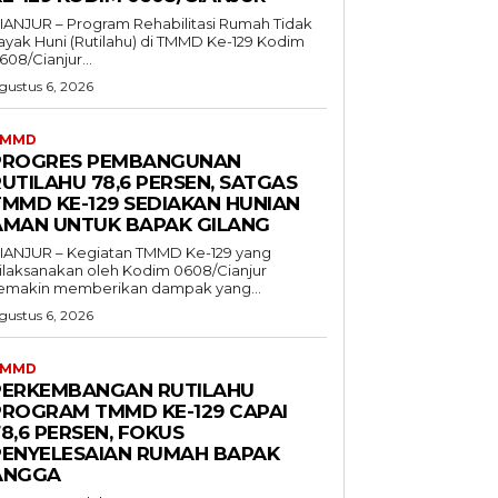
IANJUR – Program Rehabilitasi Rumah Tidak
ayak Huni (Rutilahu) di TMMD Ke-129 Kodim
608/Cianjur...
gustus 6, 2026
TMMD
PROGRES PEMBANGUNAN
UTILAHU 78,6 PERSEN, SATGAS
TMMD KE-129 SEDIAKAN HUNIAN
AMAN UNTUK BAPAK GILANG
IANJUR – Kegiatan TMMD Ke-129 yang
ilaksanakan oleh Kodim 0608/Cianjur
emakin memberikan dampak yang...
gustus 6, 2026
TMMD
PERKEMBANGAN RUTILAHU
PROGRAM TMMD KE-129 CAPAI
8,6 PERSEN, FOKUS
PENYELESAIAN RUMAH BAPAK
ANGGA