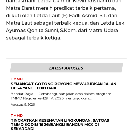
dan jasmani. Letda Ckm dr. Kevin Kristianto dari
Matra Darat meraih predikat terbaik pertama,
diikuti oleh Letda Laut (E) Fadli Asmid, S.T. dari
Matra Laut sebagai terbaik kedua, dan Letda Lek
Ayumas Qonita Sunni, S.Kom. dari Matra Udara
sebagai terbaik ketiga.
LATEST ARTICLES
TMMD
SEMANGAT GOTONG ROYONG MEWUJUDKAN JALAN
DESA YANG LEBIH BAIK
Bandar Raya — Pembangunan jalan desa dalam program
TMMD Reguler ke-129 TA 2026 menunjukkan...
Agustus 9, 2026
TMMD
TINGKATKAN KESEHATAN LINGKUNGAN, SATGAS
TMMD KODIM 1626/BANGLI BANGUN MCK DI
SEKARDADI