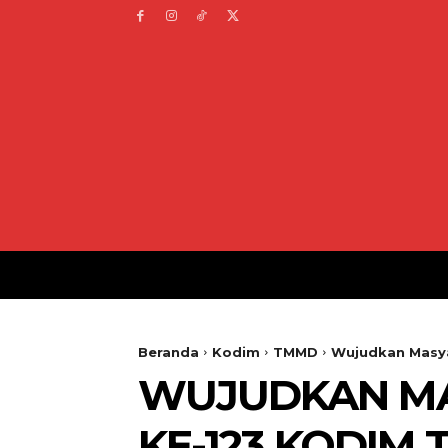
Beranda
Kodim
TMMD
Wujudkan Masya
WUJUDKAN MA
KE-123 KODIM 