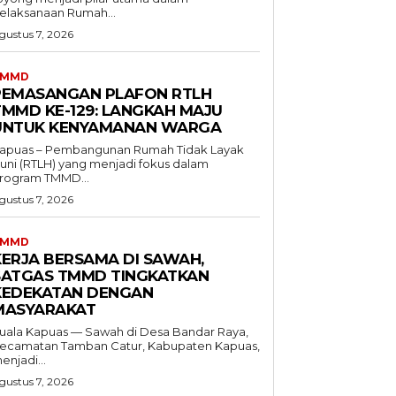
elaksanaan Rumah...
gustus 7, 2026
TMMD
PEMASANGAN PLAFON RTLH
TMMD KE-129: LANGKAH MAJU
UNTUK KENYAMANAN WARGA
apuas – Pembangunan Rumah Tidak Layak
uni (RTLH) yang menjadi fokus dalam
rogram TMMD...
gustus 7, 2026
TMMD
KERJA BERSAMA DI SAWAH,
SATGAS TMMD TINGKATKAN
KEDEKATAN DENGAN
MASYARAKAT
uala Kapuas — Sawah di Desa Bandar Raya,
ecamatan Tamban Catur, Kabupaten Kapuas,
enjadi...
gustus 7, 2026