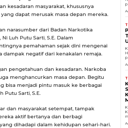
p
an kesadaran masyarakat, khususnya
A
 yang dapat merusak masa depan mereka.
rkan narasumber dari Badan Narkotika
Ni Luh Putu Sarti, S.E. Dalam
ntingnya pemahaman sejak dini mengenai
K
H
a dampak negatif dari kenakalan remaja.
p
A
ngan pengetahuan dan kesadaran. Narkoba
i juga menghancurkan masa depan. Begitu
g bisa menjadi pintu masuk ke berbagai
h Putu Sarti, S.E.
K
lajar dan masyarakat setempat, tampak
K
 Mereka aktif bertanya dan berbagi
m
A
ang dihadapi dalam kehidupan sehari-hari.